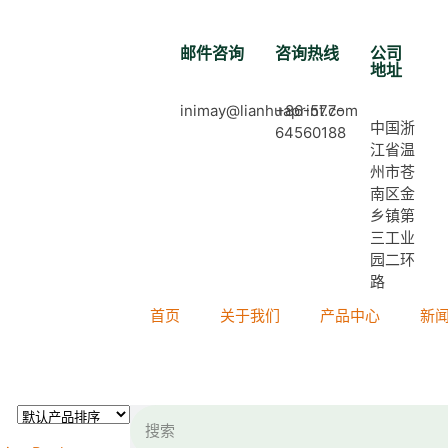
邮件咨询
咨询热线
公司
地址
inimay@lianhuaprint.com
+86-577-
中国浙
64560188
江省温
州市苍
南区金
乡镇第
三工业
园二环
路
首页
关于我们
产品中心
新