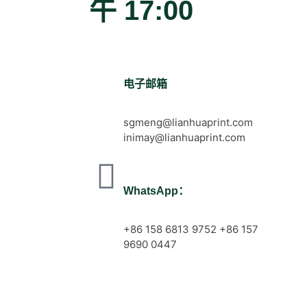
午 17:00
电子邮箱
sgmeng@lianhuaprint.com
inimay@lianhuaprint.com
WhatsApp：
+86 158 6813 9752 +86 157
9690 0447