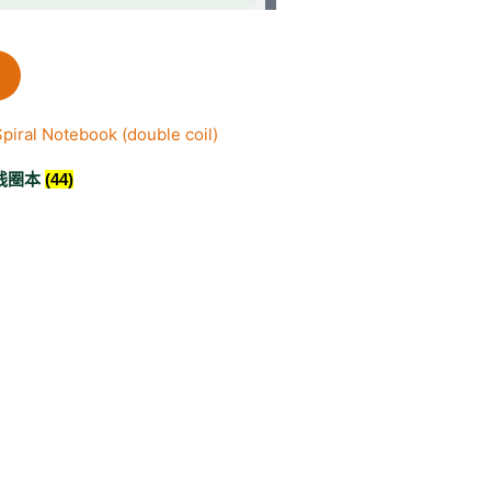
线圈本
(44)