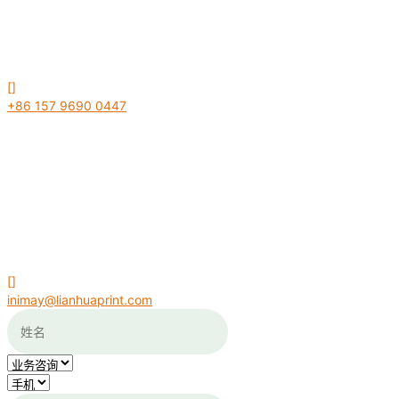
[]
+86 157 9690 0447
[]
inimay@lianhuaprint.com