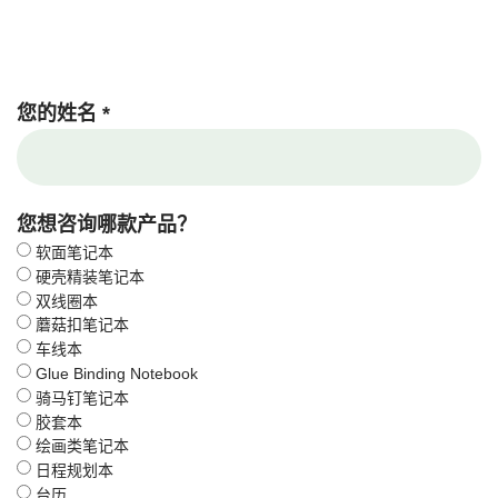
您的姓名 *
您想咨询哪款产品？
软面笔记本
硬壳精装笔记本
双线圈本
蘑菇扣笔记本
车线本
Glue Binding Notebook
骑马钉笔记本
胶套本
绘画类笔记本
日程规划本
台历